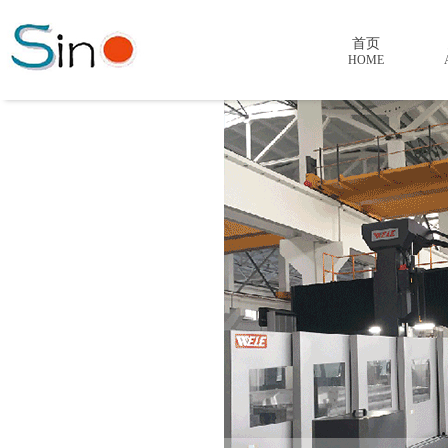
首页
HOME