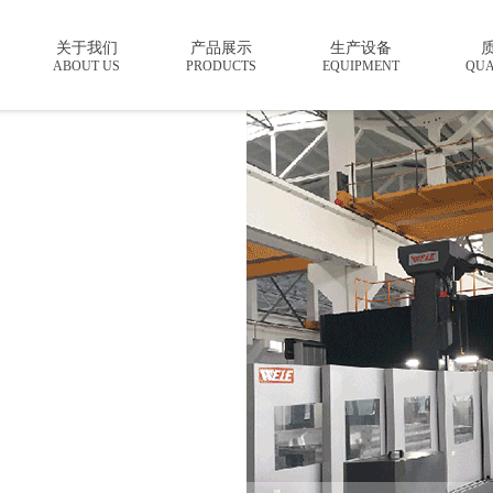
关于我们
产品展示
生产设备
ABOUT US
PRODUCTS
EQUIPMENT
QUA