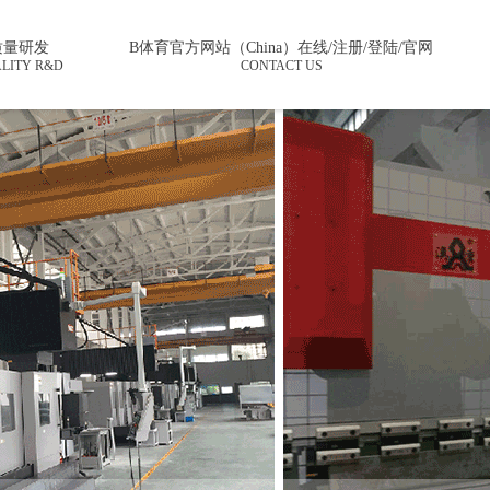
质量研发
B体育官方网站（China）在线/注册/登陆/官网
LITY R&D
CONTACT US