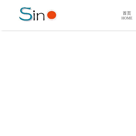
首页
HOME