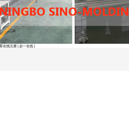
体育在线注册
|
必一在线
|